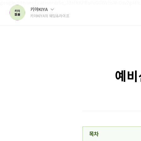
google-site-verification=ds6q_33afRKPRqPuGGWVhsW-Odv2gAFI
키야KIYA
키야KIYA의 웨딩&라이프
예비
목차