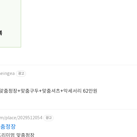
복
meingea
광고
! 맞춤정장+맞춤구두+맞춤셔츠+악세서리 62만원
com/place/2029512054
광고
맞춤정장
 프리미엄 맞춤정장