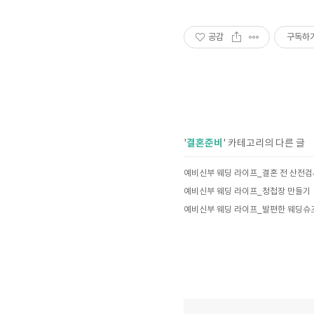
공감
구독하
결혼준비
'
' 카테고리의 다른 글
예비신부 웨딩 라이프_결혼 전 산전검
예비신부 웨딩 라이프_청첩장 만들기