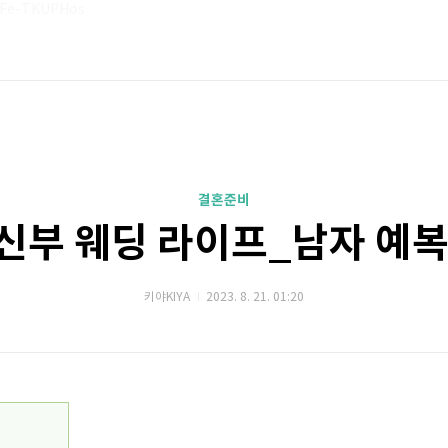
cFe-TKUPHos
결혼준비
신부 웨딩 라이프_남자 예복
키야KIYA
2023. 8. 21. 01:20