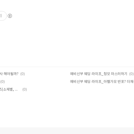
기
(0)
(0)
사 해야될까?
예비신부 웨딩 라이프_청모 마스터하기
(0)
(0)
예비신부 웨딩 라이프_발편한 웨딩슈즈(소재별, 가격대별, 피부톤별)