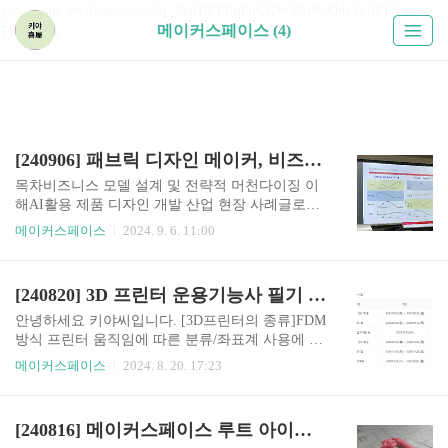
google-site-verification=ds6q_33afRKPRqPuGGWVhsW-Odv2gAFIcFe-
메이커스페이스 (4)
TKUPHos
[240906] 패브릭 디자인 메이커, 비즈니스모델 설계 및 전략적 머천다이징 이해, AI활용 제품 디자인개발 산업 현장 사례
목차비즈니스 모델 설계 및 전략적 머천다이징 이
해AI활용 제품 디자인 개발 산업 현장 사례글로벌
패션 소재개발을 위한 3D모델링글로벌 패션 소재
메이커스페이스
2024. 9. 6. 11:00
개발을 위한 3D프린팅 실습사업전략 MD개념5적:
1적품, 2적가, 3적소(29cm,무신사,백화점,마트) 4적
시(역시즌), 5적량(매출파이) / 고객 어떤 길을 걸어
[240820] 3D 프린터 운용기능사 필기 3회차_3D 슬라이싱 프로그램
왔는가? 고객에게 줄 수 있는 것은 무엇인가?서비
스를 받는 입장에서 제공하는 입장으로 마인드셋
안녕하세요 키야씨입니다. [3D프린터의 종류]FDM
변화, 시키는 일만 하면 안됨, 딱 떨어진 답이 없고
방식 프린터 움직임에 따른 분류/좌표계 사용에 따
그냥 다하는 모호함.e.g.) 롱패딩 역시즌: 여름 매출
른 분류(2): 카르테시안(직교좌표계) 방식**(xyz,00
메이커스페이스
2024. 8. 20. 17:23
물량 이미 다 해서 할거 없었는데 혜택 준다는 식으
0), 델타방식(곡률,원통좌표계)FDM방식 압출기 위
로 마케팅으로 푼 방식, 적시 못맞춘거였는데 마케
치에 따른 분류(2): 직결 방식-스테핑 모터(밀어내
팅의 성공, 없는 시즌 만듦, 시장 선점MD종류- 바
기)가 바로 위/안정성 좋지만 무거움 속도 느림, 보
[240816] 메이커스페이스 루트 아이앤씨 트레이닝_3D프린터(3D WOX 1) 동래메이커교육체험센터 찐로컬 메이커 창업과정
잉/제조MD: 실체가 없는데서 시작하는 보람 - ..
우덴 방식- 스태핑 모터 떨어져 있음/안정성 떨어