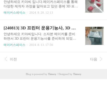
지지만 가벼워서 속도, 말랑한 소재는 출력 어려
안녕하세요 키야씨 입니다.메이커스페이스를 통해
움 [PLA와 ABS]PLAABS옥수수 전분석유 추출비
다양한 제작자 과정을 알아보고 있던 중에 3D 프린
교적 안전비교적 유해구수한 냄새독한 냄새/챔버,
터(3D WOX 1) 원데이를 다녀오게 됐습니다. 3D 프
메이커스페이스
2024. 8. 20. 12:13
흡진기필요, 학교에서 사용X표면이 딱딱/비쌈표면
린터 운용사 필기 수업과 겹치게 되어 안타깝지만
이 부드러움/저렴후가공 어려움후가공 쉬움수축적
원데이로 실습해 볼 수 있는 좋은 기회라고 생각했
음수축 심함히팅베드 필요없음(있으면 60도 이하)
습니다. 심지어 무료 이벤트로 평소에는 4만 원 정
[240813] 3D 프린터 운용기능사, 3D 프린터 개발산업기사, 시험항목, 시험일정, 기출문제, 원서접수, 합격발표, 시험꿀팁, 주의사항
히팅베드 필요(약 80도) [슬라이싱 프로그램] 3차
도 하는 클래스를 참여하게 됐습니다. 루트아이앤
원 모델을..
씨에서는 크게 세 가지 가능했습니다. 루트아이앤
안녕하세요 키야씨입니다. 소자본 메이커를 준비
씨에서 창업하기 1. 직접 시설 장비 이용하기첫 번
하면서 3D 프린터 운용기능사를 준비하게 되었습
째로 루트 트레이닝을 온라인으로 수료하고 해당
니다. 2024년 마지막 차수인 4회 차 필기시험을 목
메이커스페이스
2024. 8. 13. 17:56
장비와 시설에 대한 권한이 주어지면, 직접 예약과
표로 함께 공부하면서 자료 공유 하겠습니다. [3D
이용권 구매 후 해당 설비를 사용할 수 있습니다.
프린터 운용기능사 필기 시험 항목]3D 프린터 개요
크게 3D프린팅, CNC가공/목재가공, 레이저 가공,
3D 프린터 파일 제작법(모델링, 스캐닝)3D 프린터
이전
다음
패키징 개발, 시제품 제작, 소형금형/소량사출 기계
사용 및 재료3D 프린터 후가공 및 안전 [2024년 시
들을 사용하여 ​..
험 일정]필기/실기원서접수시험시행합격발표 원서
접수 시험시행 합격발표 4회차8/20 10시~8/239/8~
Blog is powered by
Tistory
/ Designed by
Tistory
9/129/259/30~10/411/9~11/2412/4 올해 마지막 차수
시험 신청 하러가기 [3D 프린터 운용기능사 실기
시험 항목]3D 모델링, 3D 프린팅, 후가공(서포트
제거) [ 3D 프린터 운용기능사 관련이론] 3D 프린
터 운용기능사..