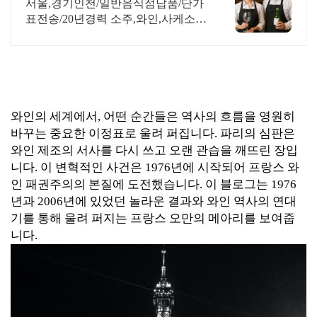
장고/제빙기/주류대출 지원
서울,경기인천/일반음식점납품/단가
표전송/20년경력 소주,와인,사케소믈
리에 전문상담
와인의 세계에서, 어떤 순간들은 역사의 흐름을 영원히
바꾸는 중요한 이정표로 울려 퍼집니다. 파리의 심판은
와인 제조의 서사를 다시 쓰고 오랜 관습을 깨뜨린 장입
니다. 이 변혁적인 사건은 1976년에 시작되어 프랑스 와
인 패권주의의 본질에 도전했습니다. 이 블로그는 1976
년과 2006년에 있었던 놀라운 결과와 와인 역사의 연대
기를 통해 울려 퍼지는 프랑스 오만의 메아리를 보여줍
니다.