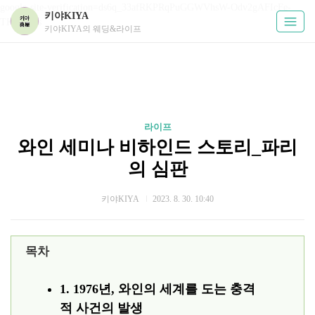
google-site-verification=ds6q_33afRKPRqPuGGWVhsW-Odv2gAFIcFe-
키야KIYA
TKUPHos
키야KIYA의 웨딩&라이프
라이프
와인 세미나 비하인드 스토리_파리
의 심판
키야KIYA
2023. 8. 30. 10:40
목차
1. 1976년, 와인의 세계를 도는 충격
적 사건의 발생