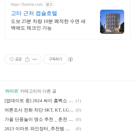
https://hotelat.com
광고
고터 근처 캡슐호텔
도보 25분 차량 10분 쾌적한 수면 새
벽에도 체크인 가능
공감
구독하기
'
라이프
' 카테고리의 다른 글
[업데이트 중] 2024 싸이 흠뻑쇼 게스트 라인업 보러가기 앵콜공연 티켓팅 꿀팁
(1)
여론조사 전화 차단 SKT, KT, LG, 알뜰폰요금, 02, 1547, 아이폰,(+사전투표 장소 찾기)
(0)
가을 단풍놀이 명소 추천 _ 춘천 편, 소울로스터리, 전기자전거, 춘천세계주류마켓
(0)
2023 이마트 와인장터_추천템 가격 꿀팁 리스트 치즈 페어링
(0)