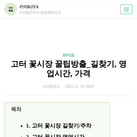
google-site-verification=ds6q_33afRKPRqPuGGWVhsW-Odv2gAFIcFe-
키야KIYA
TKUPHos
키야KIYA의 웨딩&라이프
라이프
고터 꽃시장 꿀팁방출_길찾기, 영
업시간, 가격
키야KIYA
2023. 11. 10. 18:05
목차
1. 고터 꽃시장 길찾기/주차