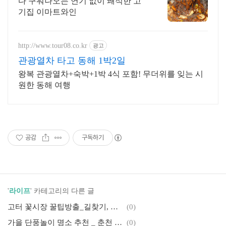
다 구워나오는 연기 없이 쾌적한 고
기집 이마트와인
http://www.tour08.co.kr
광고
관광열차 타고 동해 1박2일
왕복 관광열차+숙박+1박 4식 포함! 무더위를 잊는 시
원한 동해 여행
공감
구독하기
'
라이프
' 카테고리의 다른 글
고터 꽃시장 꿀팁방출_길찾기, 영업시간, 가격
(0)
가을 단풍놀이 명소 추천 _ 춘천 편, 소울로스터리, 전기자전거, 춘천세계주류마켓
(0)