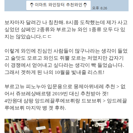
보자마자 달려간 나 칭찬해. 8시쯤 도착했는데 제가 사고
싶었던 샴페인 2종류와 부르고뉴 와인 1종류 모두 다 있
지는 않았습니다.ㄷㄷ
이렇게 와인에 진심인 사람들이 많구나라는 생각이 들었
고 술맛도 모르고 와인도 쥐뿔 모르는 저였지만 갑자기
이 경쟁에서 얻어내고 싶다라는 생각이 빡 들었습니다.
그래서 겟하게 된 나의 10월을 빛내줄 리스트!
부르고뉴 피노누아 입문용으로 몽제아뮈네레 추천 > 없
어서 쥬브레샹배르탱 2019빈 대신 추천받아 겟!
4만원대 샴팡 앙드레끌루에브뤼랑 드보브뤼 > 앙드레끌
루에브뤼 마지막 병 겟 후하.