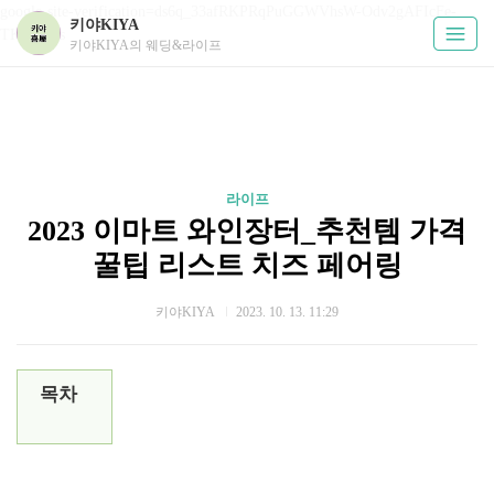
google-site-verification=ds6q_33afRKPRqPuGGWVhsW-Odv2gAFIcFe-
키야KIYA
TKUPHos
키야KIYA의 웨딩&라이프
라이프
2023 이마트 와인장터_추천템 가격
꿀팁 리스트 치즈 페어링
키야KIYA
2023. 10. 13. 11:29
목차