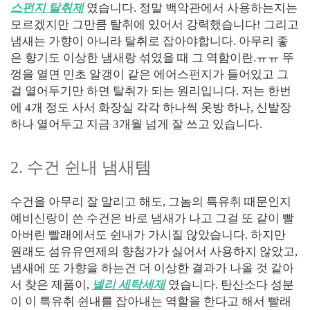
스펀지 탈취제
였습니다. 정말 백악관에서 사용하는지는
모르겠지만 그만큼 탈취에 있어서 강력했습니다! 그리고
냄새는 가향이 아니라 탈취로 잡아야합니다. 아무리 좋
은 향기도 이상한 냄새랑 섞였을 때 그 역함이란.ㅠㅠ 뚜
껑을 열면 민초 알갱이 같은 에어스펀지가 들어있고 그
걸 열어두기만 하면 탈취가 되는 원리입니다. 저는 한번
에 4개 정도 사서 화장실 각각 하나씩 옷방 하나, 신발장
하나 열어두고 지금 3개월 넘게 잘 쓰고 있습니다.
2. 수건 쉰내 냄새템
수건을 아무리 잘 말리고 해도, 그놈의 특유취 때문인지
예비신랑이 쓴 수건은 바로 냄새가 나고 그걸 또 같이 빨
아버린 빨래에서도 쉰내가 가시질 않았습니다. 하지만
원래도 섬유유연제의 향첨가가 싫어서 사용하지 않았고,
냄새에 또 가향을 하는건 더 이상한 결과가 나올 것 같아
서 찾은 제품이,
넬리 세탁세제
였습니다. 탄산소다 성분
이 이 특유취 쉰내를 잡아내는 역할을 한다고 해서 빨래