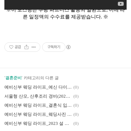
※이 포스팅은 쿠팡 파트너스 활동의 일환으로, 이에 따
른 일정액의 수수료를 제공받습니다.
※
공감
구독하기
'
결혼준비
' 카테고리의 다른 글
예비신부 웨딩 라이프_예신 다이어트 10킬로 감량기(1)_마녀스프 레시피
(0)
서울형 산모, 산후조리 경비(2023.09월 부터~)_자격요건, 신청방법, 바우처 사용처
(0)
예비신부 웨딩 라이프_결혼식 입장곡 퇴장곡 추천 플레이리스트 결혼식 순서지
(0)
예비신부 웨딩 라이프_웨딩사진 보정 인화 업체 추천
(0)
예비신부 웨딩 라이프_2023 설 추석 선물 선주문 예약 추천
(0)