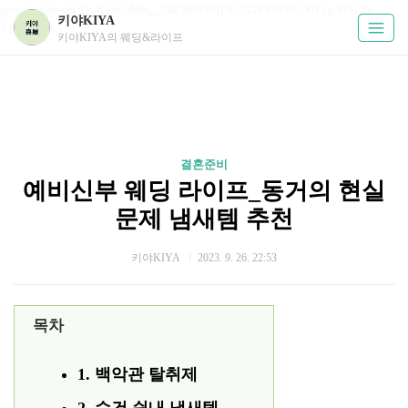
google-site-verification=ds6q_33afRKPRqPuGGWVhsW-Odv2gAFIcFe-
키야KIYA
TKUPHos
키야KIYA의 웨딩&라이프
결혼준비
예비신부 웨딩 라이프_동거의 현실
문제 냄새템 추천
키야KIYA
2023. 9. 26. 22:53
목차
1. 백악관 탈취제