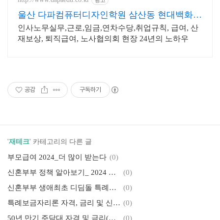
울산 다파컴퓨터디자인학원 삼산동 현대백화점
맞은편
인사노무실무,근로,임금,연차수당,취업규칙, 급여, 산
재보상, 퇴직급여, 노사협의회 현장 24년의 노하우
공감
구독하기
'
재테크
' 카테고리의 다른 글
부모급여 2024_더 많이 받는다
(0)
신혼부부 정책 알아보기_ 2024 결혼자금 3억 증여세 면제?
(0)
신혼부부 생애최초 디딤돌 특례보금자리론 조건, 금리, 한도
(0)
특례보금자리론 자격, 금리 및 신청하러가기
(0)
50년 만기 주담대 자격 및 금리(이자) - 부동산으로 돈 벌기 이제는 정말 시작해야 할 때일까
(0)