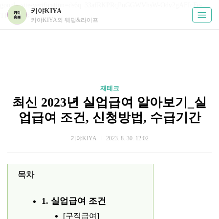
google-site-verification=ds6q_33afRKPRqPuGGWVhsW-Odv2gAFIcFe-
키야KIYA
TKUPHos
키야KIYA의 웨딩&라이프
재테크
최신 2023년 실업급여 알아보기_실
업급여 조건, 신청방법, 수급기간
키야KIYA
2023. 8. 30. 12:02
목차
1. 실업급여 조건
[구직급여]